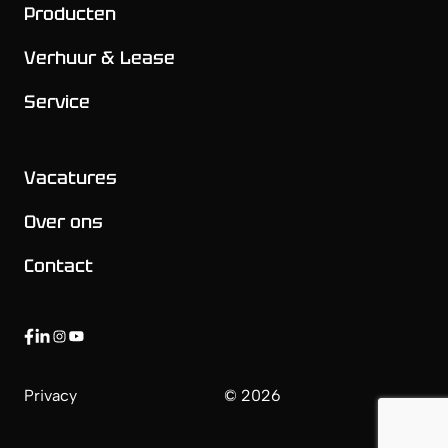
Producten
Verhuur & Lease
Service
Vacatures
Over ons
Contact
https://www.facebook.com/limachelectricalmachines
https://www.linkedin.com/company/limach/
https://www.instagram.com/limach_est/
https://www.youtube.com/@limachelectricconstruc
Privacy
© 2026