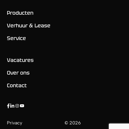
Producten
Verhuur & Lease
Service
Vacatures
Over ons
Contact
https://www.facebook.com/limachelectricalmachines
https://www.linkedin.com/company/limach/
https://www.instagram.com/limach_est/
https://www.youtube.com/@limachelectricconstruc
Privacy
© 2026