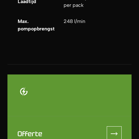
Laadtijd
per pack
Max.
248 l/min
pompopbrengst
Offerte