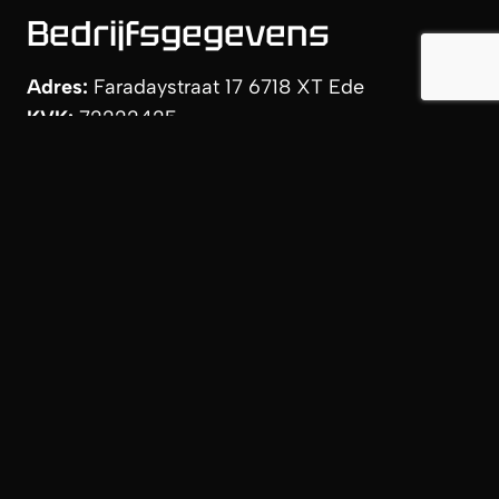
Bedrijfsgegevens
Adres:
Faradaystraat 17 6718 XT Ede
KVK:
72222425
BTW:
NL85 9035 256B 01
IBAN:
NL06 RABO 0332 1415 27